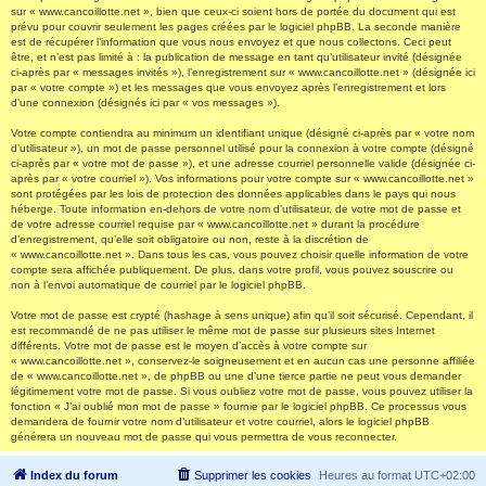
sur « www.cancoillotte.net », bien que ceux-ci soient hors de portée du document qui est
prévu pour couvrir seulement les pages créées par le logiciel phpBB. La seconde manière
est de récupérer l’information que vous nous envoyez et que nous collectons. Ceci peut
être, et n’est pas limité à : la publication de message en tant qu’utilisateur invité (désignée
ci-après par « messages invités »), l’enregistrement sur « www.cancoillotte.net » (désignée ici
par « votre compte ») et les messages que vous envoyez après l’enregistrement et lors
d’une connexion (désignés ici par « vos messages »).
Votre compte contiendra au minimum un identifiant unique (désigné ci-après par « votre nom
d’utilisateur »), un mot de passe personnel utilisé pour la connexion à votre compte (désigné
ci-après par « votre mot de passe »), et une adresse courriel personnelle valide (désignée ci-
après par « votre courriel »). Vos informations pour votre compte sur « www.cancoillotte.net »
sont protégées par les lois de protection des données applicables dans le pays qui nous
héberge. Toute information en-dehors de votre nom d’utilisateur, de votre mot de passe et
de votre adresse courriel requise par « www.cancoillotte.net » durant la procédure
d’enregistrement, qu’elle soit obligatoire ou non, reste à la discrétion de
« www.cancoillotte.net ». Dans tous les cas, vous pouvez choisir quelle information de votre
compte sera affichée publiquement. De plus, dans votre profil, vous pouvez souscrire ou
non à l’envoi automatique de courriel par le logiciel phpBB.
Votre mot de passe est crypté (hashage à sens unique) afin qu’il soit sécurisé. Cependant, il
est recommandé de ne pas utiliser le même mot de passe sur plusieurs sites Internet
différents. Votre mot de passe est le moyen d’accès à votre compte sur
« www.cancoillotte.net », conservez-le soigneusement et en aucun cas une personne affiliée
de « www.cancoillotte.net », de phpBB ou une d’une tierce partie ne peut vous demander
légitimement votre mot de passe. Si vous oubliez votre mot de passe, vous pouvez utiliser la
fonction « J’ai oublié mon mot de passe » fournie par le logiciel phpBB. Ce processus vous
demandera de fournir votre nom d’utilisateur et votre courriel, alors le logiciel phpBB
générera un nouveau mot de passe qui vous permettra de vous reconnecter.
Index du forum
Supprimer les cookies
Heures au format
UTC+02:00