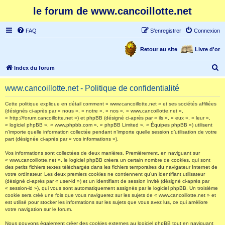
le forum de www.cancoillotte.net
FAQ
S’enregistrer
Connexion
Retour au site
Livre d'or
R
Index du forum
e
www.cancoillotte.net - Politique de confidentialité
c
h
Cette politique explique en détail comment « www.cancoillotte.net » et ses sociétés affiliées
(désignés ci-après par « nous », « notre », « nos », « www.cancoillotte.net »,
e
« http://forum.cancoillotte.net ») et phpBB (désigné ci-après par « ils », « eux », « leur »,
« logiciel phpBB », « www.phpbb.com », « phpBB Limited », « Équipes phpBB ») utilisent
r
n’importe quelle information collectée pendant n’importe quelle session d’utilisation de votre
part (désignée ci-après par « vos informations »).
c
h
Vos informations sont collectées de deux manières. Premièrement, en naviguant sur
« www.cancoillotte.net », le logiciel phpBB créera un certain nombre de cookies, qui sont
e
des petits fichiers textes téléchargés dans les fichiers temporaires du navigateur Internet de
votre ordinateur. Les deux premiers cookies ne contiennent qu’un identifiant utilisateur
r
(désigné ci-après par « user-id ») et un identifiant de session invité (désigné ci-après par
« session-id »), qui vous sont automatiquement assignés par le logiciel phpBB. Un troisième
cookie sera créé une fois que vous naviguerez sur les sujets de « www.cancoillotte.net » et
est utilisé pour stocker les informations sur les sujets que vous avez lus, ce qui améliore
votre navigation sur le forum.
Nous pouvons également créer des cookies externes au logiciel phpBB tout en naviguant