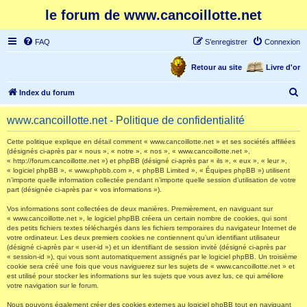
le forum de www.cancoillotte.net
FAQ
S’enregistrer
Connexion
Retour au site
Livre d'or
R
Index du forum
e
www.cancoillotte.net - Politique de confidentialité
c
h
Cette politique explique en détail comment « www.cancoillotte.net » et ses sociétés affiliées
(désignés ci-après par « nous », « notre », « nos », « www.cancoillotte.net »,
e
« http://forum.cancoillotte.net ») et phpBB (désigné ci-après par « ils », « eux », « leur »,
« logiciel phpBB », « www.phpbb.com », « phpBB Limited », « Équipes phpBB ») utilisent
r
n’importe quelle information collectée pendant n’importe quelle session d’utilisation de votre
part (désignée ci-après par « vos informations »).
c
h
Vos informations sont collectées de deux manières. Premièrement, en naviguant sur
« www.cancoillotte.net », le logiciel phpBB créera un certain nombre de cookies, qui sont
e
des petits fichiers textes téléchargés dans les fichiers temporaires du navigateur Internet de
votre ordinateur. Les deux premiers cookies ne contiennent qu’un identifiant utilisateur
r
(désigné ci-après par « user-id ») et un identifiant de session invité (désigné ci-après par
« session-id »), qui vous sont automatiquement assignés par le logiciel phpBB. Un troisième
cookie sera créé une fois que vous naviguerez sur les sujets de « www.cancoillotte.net » et
est utilisé pour stocker les informations sur les sujets que vous avez lus, ce qui améliore
votre navigation sur le forum.
Nous pouvons également créer des cookies externes au logiciel phpBB tout en naviguant