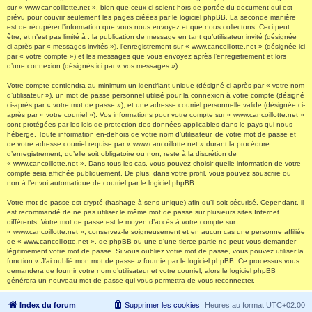
sur « www.cancoillotte.net », bien que ceux-ci soient hors de portée du document qui est
prévu pour couvrir seulement les pages créées par le logiciel phpBB. La seconde manière
est de récupérer l’information que vous nous envoyez et que nous collectons. Ceci peut
être, et n’est pas limité à : la publication de message en tant qu’utilisateur invité (désignée
ci-après par « messages invités »), l’enregistrement sur « www.cancoillotte.net » (désignée ici
par « votre compte ») et les messages que vous envoyez après l’enregistrement et lors
d’une connexion (désignés ici par « vos messages »).
Votre compte contiendra au minimum un identifiant unique (désigné ci-après par « votre nom
d’utilisateur »), un mot de passe personnel utilisé pour la connexion à votre compte (désigné
ci-après par « votre mot de passe »), et une adresse courriel personnelle valide (désignée ci-
après par « votre courriel »). Vos informations pour votre compte sur « www.cancoillotte.net »
sont protégées par les lois de protection des données applicables dans le pays qui nous
héberge. Toute information en-dehors de votre nom d’utilisateur, de votre mot de passe et
de votre adresse courriel requise par « www.cancoillotte.net » durant la procédure
d’enregistrement, qu’elle soit obligatoire ou non, reste à la discrétion de
« www.cancoillotte.net ». Dans tous les cas, vous pouvez choisir quelle information de votre
compte sera affichée publiquement. De plus, dans votre profil, vous pouvez souscrire ou
non à l’envoi automatique de courriel par le logiciel phpBB.
Votre mot de passe est crypté (hashage à sens unique) afin qu’il soit sécurisé. Cependant, il
est recommandé de ne pas utiliser le même mot de passe sur plusieurs sites Internet
différents. Votre mot de passe est le moyen d’accès à votre compte sur
« www.cancoillotte.net », conservez-le soigneusement et en aucun cas une personne affiliée
de « www.cancoillotte.net », de phpBB ou une d’une tierce partie ne peut vous demander
légitimement votre mot de passe. Si vous oubliez votre mot de passe, vous pouvez utiliser la
fonction « J’ai oublié mon mot de passe » fournie par le logiciel phpBB. Ce processus vous
demandera de fournir votre nom d’utilisateur et votre courriel, alors le logiciel phpBB
générera un nouveau mot de passe qui vous permettra de vous reconnecter.
Index du forum
Supprimer les cookies
Heures au format
UTC+02:00