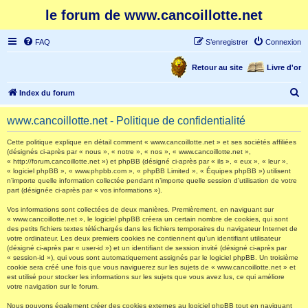
le forum de www.cancoillotte.net
FAQ
S’enregistrer
Connexion
Retour au site
Livre d'or
R
Index du forum
e
www.cancoillotte.net - Politique de confidentialité
c
h
Cette politique explique en détail comment « www.cancoillotte.net » et ses sociétés affiliées
(désignés ci-après par « nous », « notre », « nos », « www.cancoillotte.net »,
e
« http://forum.cancoillotte.net ») et phpBB (désigné ci-après par « ils », « eux », « leur »,
« logiciel phpBB », « www.phpbb.com », « phpBB Limited », « Équipes phpBB ») utilisent
r
n’importe quelle information collectée pendant n’importe quelle session d’utilisation de votre
part (désignée ci-après par « vos informations »).
c
h
Vos informations sont collectées de deux manières. Premièrement, en naviguant sur
« www.cancoillotte.net », le logiciel phpBB créera un certain nombre de cookies, qui sont
e
des petits fichiers textes téléchargés dans les fichiers temporaires du navigateur Internet de
votre ordinateur. Les deux premiers cookies ne contiennent qu’un identifiant utilisateur
r
(désigné ci-après par « user-id ») et un identifiant de session invité (désigné ci-après par
« session-id »), qui vous sont automatiquement assignés par le logiciel phpBB. Un troisième
cookie sera créé une fois que vous naviguerez sur les sujets de « www.cancoillotte.net » et
est utilisé pour stocker les informations sur les sujets que vous avez lus, ce qui améliore
votre navigation sur le forum.
Nous pouvons également créer des cookies externes au logiciel phpBB tout en naviguant