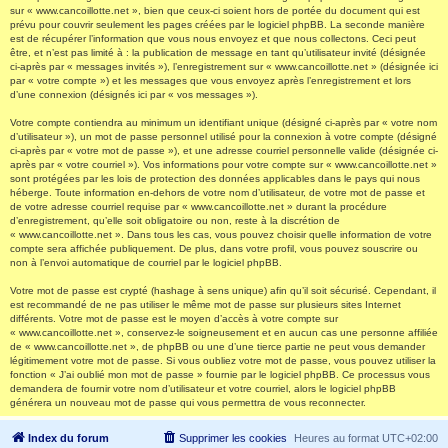
sur « www.cancoillotte.net », bien que ceux-ci soient hors de portée du document qui est
prévu pour couvrir seulement les pages créées par le logiciel phpBB. La seconde manière
est de récupérer l’information que vous nous envoyez et que nous collectons. Ceci peut
être, et n’est pas limité à : la publication de message en tant qu’utilisateur invité (désignée
ci-après par « messages invités »), l’enregistrement sur « www.cancoillotte.net » (désignée ici
par « votre compte ») et les messages que vous envoyez après l’enregistrement et lors
d’une connexion (désignés ici par « vos messages »).
Votre compte contiendra au minimum un identifiant unique (désigné ci-après par « votre nom
d’utilisateur »), un mot de passe personnel utilisé pour la connexion à votre compte (désigné
ci-après par « votre mot de passe »), et une adresse courriel personnelle valide (désignée ci-
après par « votre courriel »). Vos informations pour votre compte sur « www.cancoillotte.net »
sont protégées par les lois de protection des données applicables dans le pays qui nous
héberge. Toute information en-dehors de votre nom d’utilisateur, de votre mot de passe et
de votre adresse courriel requise par « www.cancoillotte.net » durant la procédure
d’enregistrement, qu’elle soit obligatoire ou non, reste à la discrétion de
« www.cancoillotte.net ». Dans tous les cas, vous pouvez choisir quelle information de votre
compte sera affichée publiquement. De plus, dans votre profil, vous pouvez souscrire ou
non à l’envoi automatique de courriel par le logiciel phpBB.
Votre mot de passe est crypté (hashage à sens unique) afin qu’il soit sécurisé. Cependant, il
est recommandé de ne pas utiliser le même mot de passe sur plusieurs sites Internet
différents. Votre mot de passe est le moyen d’accès à votre compte sur
« www.cancoillotte.net », conservez-le soigneusement et en aucun cas une personne affiliée
de « www.cancoillotte.net », de phpBB ou une d’une tierce partie ne peut vous demander
légitimement votre mot de passe. Si vous oubliez votre mot de passe, vous pouvez utiliser la
fonction « J’ai oublié mon mot de passe » fournie par le logiciel phpBB. Ce processus vous
demandera de fournir votre nom d’utilisateur et votre courriel, alors le logiciel phpBB
générera un nouveau mot de passe qui vous permettra de vous reconnecter.
Index du forum
Supprimer les cookies
Heures au format
UTC+02:00