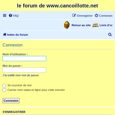
le forum de www.cancoillotte.net
FAQ
S’enregistrer
Connexion
Retour au site
Livre d'or
R
Index du forum
e
Connexion
c
h
Nom d’utilisateur :
e
r
Mot de passe :
c
J’ai oublié mon mot de passe
h
e
Se souvenir de moi
Cacher mon statut en ligne pour cette session
r
S’ENREGISTRER