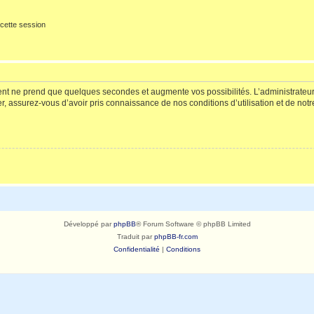
cette session
ment ne prend que quelques secondes et augmente vos possibilités. L’administrate
 assurez-vous d’avoir pris connaissance de nos conditions d’utilisation et de notre 
Développé par
phpBB
® Forum Software © phpBB Limited
Traduit par
phpBB-fr.com
Confidentialité
|
Conditions