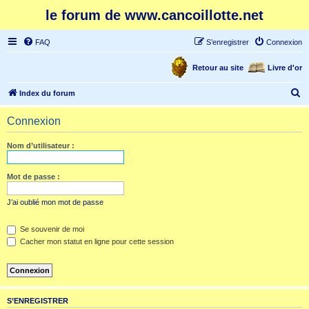
le forum de www.cancoillotte.net
FAQ
S’enregistrer
Connexion
Retour au site
Livre d'or
R
Index du forum
e
Connexion
c
h
Nom d’utilisateur :
e
r
Mot de passe :
c
J’ai oublié mon mot de passe
h
e
Se souvenir de moi
Cacher mon statut en ligne pour cette session
r
S’ENREGISTRER