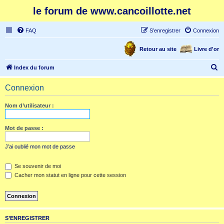
le forum de www.cancoillotte.net
FAQ
S’enregistrer
Connexion
Retour au site
Livre d'or
R
Index du forum
e
Connexion
c
h
Nom d’utilisateur :
e
r
Mot de passe :
c
J’ai oublié mon mot de passe
h
e
Se souvenir de moi
Cacher mon statut en ligne pour cette session
r
S’ENREGISTRER