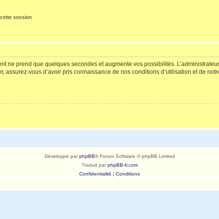
cette session
ment ne prend que quelques secondes et augmente vos possibilités. L’administrate
 assurez-vous d’avoir pris connaissance de nos conditions d’utilisation et de notre 
Développé par
phpBB
® Forum Software © phpBB Limited
Traduit par
phpBB-fr.com
Confidentialité
|
Conditions