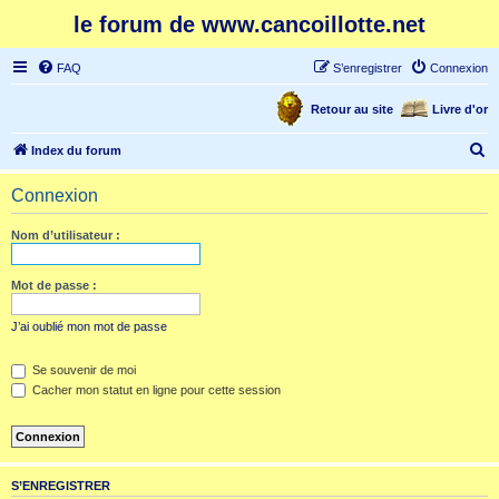
le forum de www.cancoillotte.net
FAQ
S’enregistrer
Connexion
Retour au site
Livre d'or
R
Index du forum
e
Connexion
c
h
Nom d’utilisateur :
e
r
Mot de passe :
c
J’ai oublié mon mot de passe
h
e
Se souvenir de moi
Cacher mon statut en ligne pour cette session
r
S’ENREGISTRER