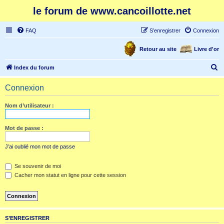
le forum de www.cancoillotte.net
FAQ
S’enregistrer
Connexion
Retour au site
Livre d'or
R
Index du forum
e
Connexion
c
h
Nom d’utilisateur :
e
r
Mot de passe :
c
J’ai oublié mon mot de passe
h
e
Se souvenir de moi
Cacher mon statut en ligne pour cette session
r
S’ENREGISTRER