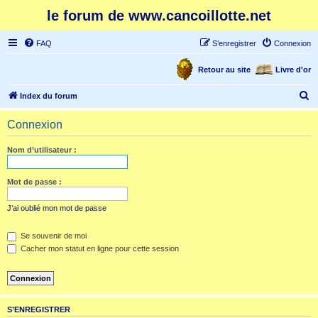
le forum de www.cancoillotte.net
FAQ
S’enregistrer
Connexion
Retour au site
Livre d'or
R
Index du forum
e
Connexion
c
h
Nom d’utilisateur :
e
r
Mot de passe :
c
J’ai oublié mon mot de passe
h
e
Se souvenir de moi
Cacher mon statut en ligne pour cette session
r
S’ENREGISTRER