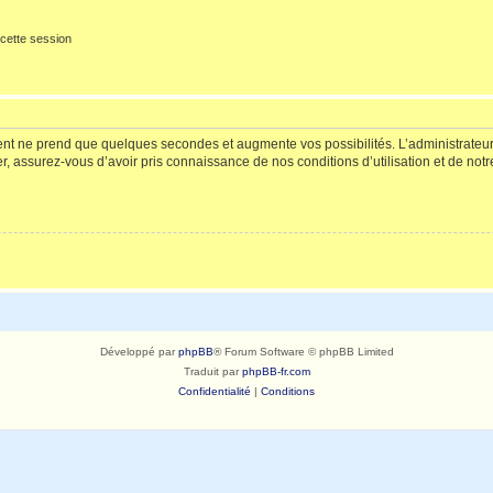
cette session
ment ne prend que quelques secondes et augmente vos possibilités. L’administrate
 assurez-vous d’avoir pris connaissance de nos conditions d’utilisation et de notre 
Développé par
phpBB
® Forum Software © phpBB Limited
Traduit par
phpBB-fr.com
Confidentialité
|
Conditions