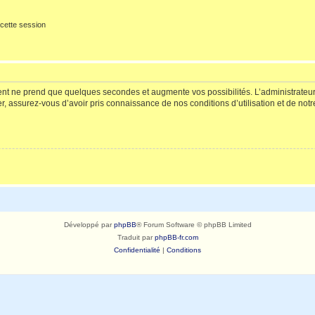
cette session
ment ne prend que quelques secondes et augmente vos possibilités. L’administrate
 assurez-vous d’avoir pris connaissance de nos conditions d’utilisation et de notre 
Développé par
phpBB
® Forum Software © phpBB Limited
Traduit par
phpBB-fr.com
Confidentialité
|
Conditions