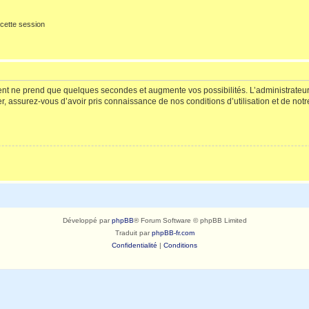
cette session
ment ne prend que quelques secondes et augmente vos possibilités. L’administrate
 assurez-vous d’avoir pris connaissance de nos conditions d’utilisation et de notre 
Développé par
phpBB
® Forum Software © phpBB Limited
Traduit par
phpBB-fr.com
Confidentialité
|
Conditions