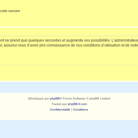
cette session
ment ne prend que quelques secondes et augmente vos possibilités. L’administrate
 assurez-vous d’avoir pris connaissance de nos conditions d’utilisation et de notre 
Développé par
phpBB
® Forum Software © phpBB Limited
Traduit par
phpBB-fr.com
Confidentialité
|
Conditions