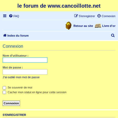
le forum de www.cancoillotte.net
FAQ
S’enregistrer
Connexion
Retour au site
Livre d'or
R
Index du forum
e
Connexion
c
h
Nom d’utilisateur :
e
r
Mot de passe :
c
J’ai oublié mon mot de passe
h
e
Se souvenir de moi
Cacher mon statut en ligne pour cette session
r
S’ENREGISTRER