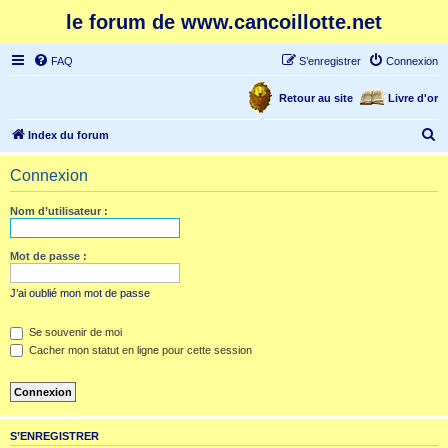
le forum de www.cancoillotte.net
FAQ
S’enregistrer
Connexion
Retour au site
Livre d'or
R
Index du forum
e
Connexion
c
h
Nom d’utilisateur :
e
r
Mot de passe :
c
J’ai oublié mon mot de passe
h
e
Se souvenir de moi
Cacher mon statut en ligne pour cette session
r
S’ENREGISTRER