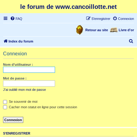
le forum de www.cancoillotte.net
FAQ
S’enregistrer
Connexion
Retour au site
Livre d'or
R
Index du forum
e
Connexion
c
h
Nom d’utilisateur :
e
r
Mot de passe :
c
J’ai oublié mon mot de passe
h
e
Se souvenir de moi
Cacher mon statut en ligne pour cette session
r
S’ENREGISTRER