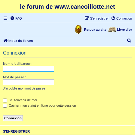
le forum de www.cancoillotte.net
FAQ
S’enregistrer
Connexion
Retour au site
Livre d'or
R
Index du forum
e
Connexion
c
h
Nom d’utilisateur :
e
r
Mot de passe :
c
J’ai oublié mon mot de passe
h
e
Se souvenir de moi
Cacher mon statut en ligne pour cette session
r
S’ENREGISTRER