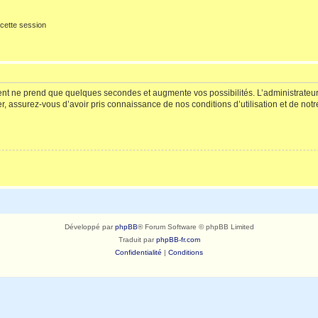
cette session
ment ne prend que quelques secondes et augmente vos possibilités. L’administrate
 assurez-vous d’avoir pris connaissance de nos conditions d’utilisation et de notre 
Développé par
phpBB
® Forum Software © phpBB Limited
Traduit par
phpBB-fr.com
Confidentialité
|
Conditions