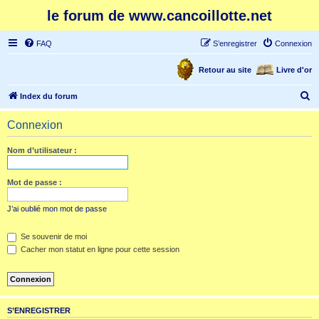
le forum de www.cancoillotte.net
FAQ
S’enregistrer
Connexion
Retour au site
Livre d'or
R
Index du forum
e
Connexion
c
h
Nom d’utilisateur :
e
r
Mot de passe :
c
J’ai oublié mon mot de passe
h
e
Se souvenir de moi
Cacher mon statut en ligne pour cette session
r
S’ENREGISTRER