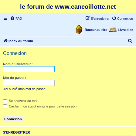
le forum de www.cancoillotte.net
FAQ
S’enregistrer
Connexion
Retour au site
Livre d'or
R
Index du forum
e
Connexion
c
h
Nom d’utilisateur :
e
r
Mot de passe :
c
J’ai oublié mon mot de passe
h
e
Se souvenir de moi
Cacher mon statut en ligne pour cette session
r
S’ENREGISTRER