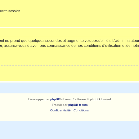
cette session
ment ne prend que quelques secondes et augmente vos possibilités. L’administrate
 assurez-vous d’avoir pris connaissance de nos conditions d’utilisation et de notre 
Développé par
phpBB
® Forum Software © phpBB Limited
Traduit par
phpBB-fr.com
Confidentialité
|
Conditions