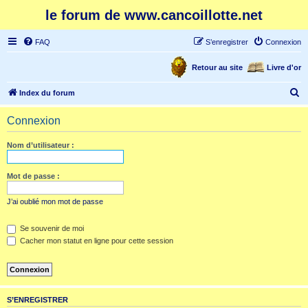
le forum de www.cancoillotte.net
FAQ
S’enregistrer
Connexion
Retour au site
Livre d'or
R
Index du forum
e
Connexion
c
h
Nom d’utilisateur :
e
r
Mot de passe :
c
J’ai oublié mon mot de passe
h
e
Se souvenir de moi
Cacher mon statut en ligne pour cette session
r
S’ENREGISTRER