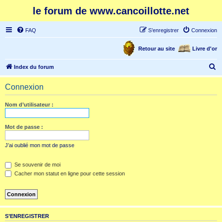
le forum de www.cancoillotte.net
FAQ
S’enregistrer
Connexion
Retour au site
Livre d'or
R
Index du forum
e
Connexion
c
h
Nom d’utilisateur :
e
r
Mot de passe :
c
J’ai oublié mon mot de passe
h
e
Se souvenir de moi
Cacher mon statut en ligne pour cette session
r
S’ENREGISTRER