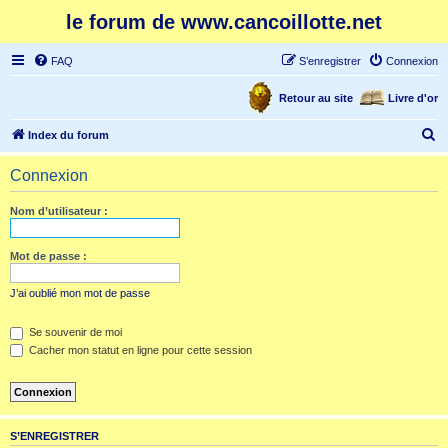
le forum de www.cancoillotte.net
FAQ
S’enregistrer
Connexion
Retour au site
Livre d'or
R
Index du forum
e
Connexion
c
h
Nom d’utilisateur :
e
r
Mot de passe :
c
J’ai oublié mon mot de passe
h
e
Se souvenir de moi
Cacher mon statut en ligne pour cette session
r
S’ENREGISTRER