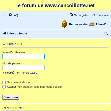
le forum de www.cancoillotte.net
FAQ
S’enregistrer
Connexion
Retour au site
Livre d'or
R
Index du forum
e
Connexion
c
h
Nom d’utilisateur :
e
r
Mot de passe :
c
J’ai oublié mon mot de passe
h
e
Se souvenir de moi
Cacher mon statut en ligne pour cette session
r
S’ENREGISTRER