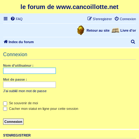
le forum de www.cancoillotte.net
FAQ
S’enregistrer
Connexion
Retour au site
Livre d'or
R
Index du forum
e
Connexion
c
h
Nom d’utilisateur :
e
r
Mot de passe :
c
J’ai oublié mon mot de passe
h
e
Se souvenir de moi
Cacher mon statut en ligne pour cette session
r
S’ENREGISTRER