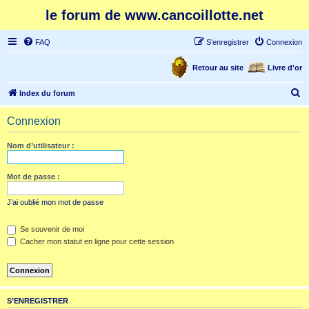
le forum de www.cancoillotte.net
FAQ
S’enregistrer
Connexion
Retour au site
Livre d'or
R
Index du forum
e
Connexion
c
h
Nom d’utilisateur :
e
r
Mot de passe :
c
J’ai oublié mon mot de passe
h
e
Se souvenir de moi
Cacher mon statut en ligne pour cette session
r
S’ENREGISTRER