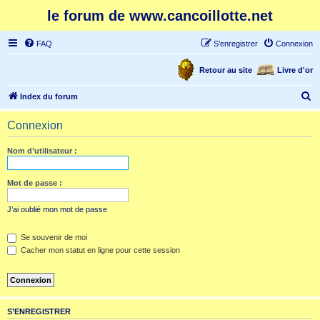
le forum de www.cancoillotte.net
FAQ
S’enregistrer
Connexion
Retour au site
Livre d'or
R
Index du forum
e
Connexion
c
h
Nom d’utilisateur :
e
r
Mot de passe :
c
J’ai oublié mon mot de passe
h
e
Se souvenir de moi
Cacher mon statut en ligne pour cette session
r
S’ENREGISTRER