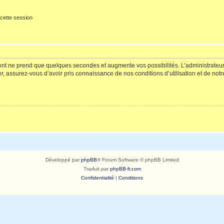
cette session
ment ne prend que quelques secondes et augmente vos possibilités. L’administrate
 assurez-vous d’avoir pris connaissance de nos conditions d’utilisation et de notre 
Développé par
phpBB
® Forum Software © phpBB Limited
Traduit par
phpBB-fr.com
Confidentialité
|
Conditions