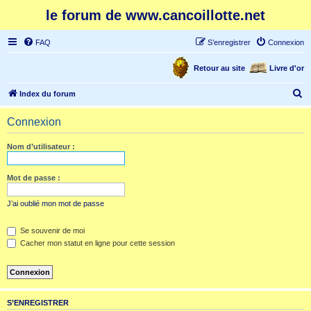
le forum de www.cancoillotte.net
FAQ
S’enregistrer
Connexion
Retour au site
Livre d'or
R
Index du forum
e
Connexion
c
h
Nom d’utilisateur :
e
r
Mot de passe :
c
J’ai oublié mon mot de passe
h
e
Se souvenir de moi
Cacher mon statut en ligne pour cette session
r
S’ENREGISTRER