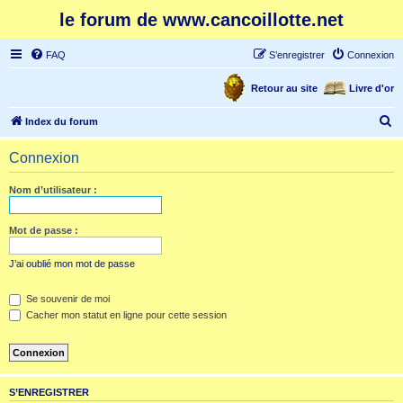
le forum de www.cancoillotte.net
FAQ
S’enregistrer
Connexion
Retour au site
Livre d'or
R
Index du forum
e
Connexion
c
h
Nom d’utilisateur :
e
r
Mot de passe :
c
J’ai oublié mon mot de passe
h
e
Se souvenir de moi
Cacher mon statut en ligne pour cette session
r
S’ENREGISTRER