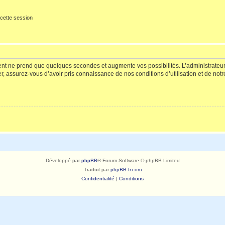
cette session
ment ne prend que quelques secondes et augmente vos possibilités. L’administrate
 assurez-vous d’avoir pris connaissance de nos conditions d’utilisation et de notre 
Développé par
phpBB
® Forum Software © phpBB Limited
Traduit par
phpBB-fr.com
Confidentialité
|
Conditions