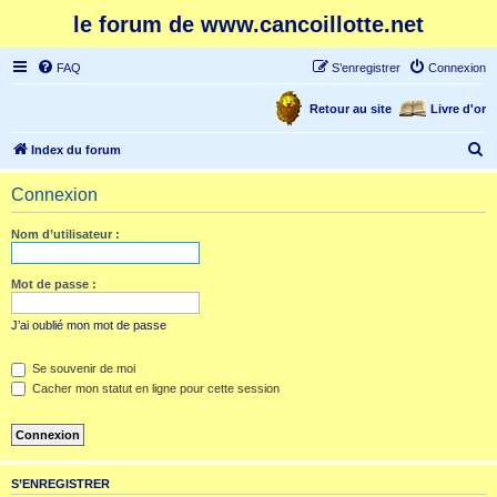
le forum de www.cancoillotte.net
FAQ
S’enregistrer
Connexion
Retour au site
Livre d'or
R
Index du forum
e
Connexion
c
h
Nom d’utilisateur :
e
r
Mot de passe :
c
J’ai oublié mon mot de passe
h
e
Se souvenir de moi
Cacher mon statut en ligne pour cette session
r
S’ENREGISTRER