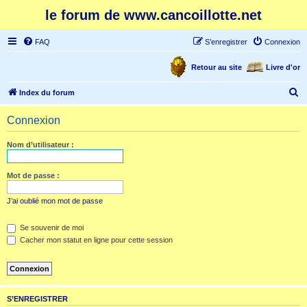
le forum de www.cancoillotte.net
FAQ
S’enregistrer
Connexion
Retour au site
Livre d'or
R
Index du forum
e
Connexion
c
h
Nom d’utilisateur :
e
r
Mot de passe :
c
J’ai oublié mon mot de passe
h
e
Se souvenir de moi
Cacher mon statut en ligne pour cette session
r
S’ENREGISTRER