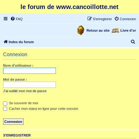
le forum de www.cancoillotte.net
FAQ
S’enregistrer
Connexion
Retour au site
Livre d'or
R
Index du forum
e
Connexion
c
h
Nom d’utilisateur :
e
r
Mot de passe :
c
J’ai oublié mon mot de passe
h
e
Se souvenir de moi
Cacher mon statut en ligne pour cette session
r
S’ENREGISTRER