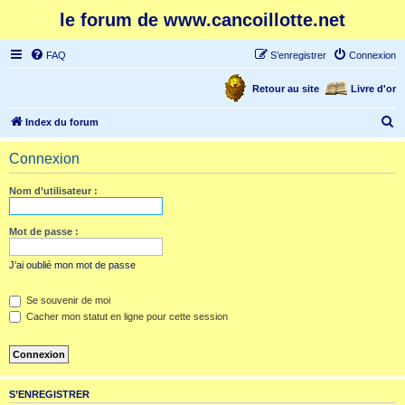
le forum de www.cancoillotte.net
FAQ
S’enregistrer
Connexion
Retour au site
Livre d'or
R
Index du forum
e
Connexion
c
h
Nom d’utilisateur :
e
r
Mot de passe :
c
J’ai oublié mon mot de passe
h
e
Se souvenir de moi
Cacher mon statut en ligne pour cette session
r
S’ENREGISTRER