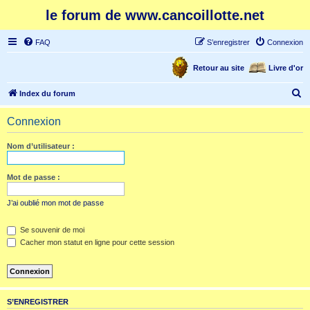
le forum de www.cancoillotte.net
FAQ
S’enregistrer
Connexion
Retour au site
Livre d'or
R
Index du forum
e
Connexion
c
h
Nom d’utilisateur :
e
r
Mot de passe :
c
J’ai oublié mon mot de passe
h
e
Se souvenir de moi
Cacher mon statut en ligne pour cette session
r
S’ENREGISTRER