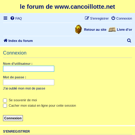
le forum de www.cancoillotte.net
FAQ
S’enregistrer
Connexion
Retour au site
Livre d'or
R
Index du forum
e
Connexion
c
h
Nom d’utilisateur :
e
r
Mot de passe :
c
J’ai oublié mon mot de passe
h
e
Se souvenir de moi
Cacher mon statut en ligne pour cette session
r
S’ENREGISTRER