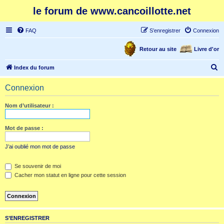
le forum de www.cancoillotte.net
FAQ
S’enregistrer
Connexion
Retour au site
Livre d'or
R
Index du forum
e
Connexion
c
h
Nom d’utilisateur :
e
r
Mot de passe :
c
J’ai oublié mon mot de passe
h
e
Se souvenir de moi
Cacher mon statut en ligne pour cette session
r
S’ENREGISTRER