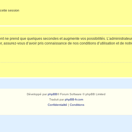
cette session
ment ne prend que quelques secondes et augmente vos possibilités. L’administrate
 assurez-vous d’avoir pris connaissance de nos conditions d’utilisation et de notre 
Développé par
phpBB
® Forum Software © phpBB Limited
Traduit par
phpBB-fr.com
Confidentialité
|
Conditions