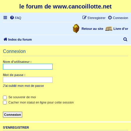
le forum de www.cancoillotte.net
FAQ
S’enregistrer
Connexion
Retour au site
Livre d'or
R
Index du forum
e
Connexion
c
h
Nom d’utilisateur :
e
r
Mot de passe :
c
J’ai oublié mon mot de passe
h
e
Se souvenir de moi
Cacher mon statut en ligne pour cette session
r
S’ENREGISTRER