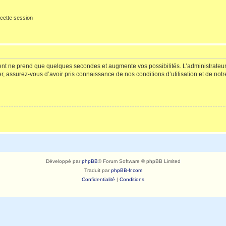
cette session
ment ne prend que quelques secondes et augmente vos possibilités. L’administrate
 assurez-vous d’avoir pris connaissance de nos conditions d’utilisation et de notre 
Développé par
phpBB
® Forum Software © phpBB Limited
Traduit par
phpBB-fr.com
Confidentialité
|
Conditions