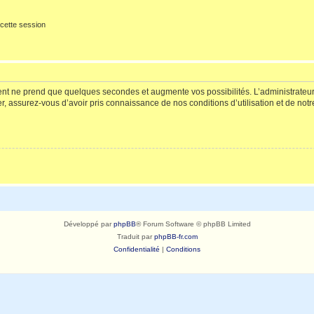
cette session
ment ne prend que quelques secondes et augmente vos possibilités. L’administrate
 assurez-vous d’avoir pris connaissance de nos conditions d’utilisation et de notre 
Développé par
phpBB
® Forum Software © phpBB Limited
Traduit par
phpBB-fr.com
Confidentialité
|
Conditions