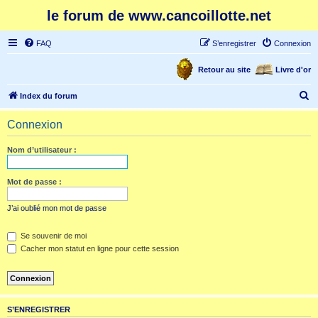
le forum de www.cancoillotte.net
FAQ
S’enregistrer
Connexion
Retour au site
Livre d'or
R
Index du forum
e
Connexion
c
h
Nom d’utilisateur :
e
r
Mot de passe :
c
J’ai oublié mon mot de passe
h
e
Se souvenir de moi
Cacher mon statut en ligne pour cette session
r
S’ENREGISTRER