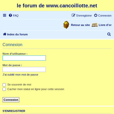
le forum de www.cancoillotte.net
FAQ
S’enregistrer
Connexion
Retour au site
Livre d'or
R
Index du forum
e
Connexion
c
h
Nom d’utilisateur :
e
r
Mot de passe :
c
J’ai oublié mon mot de passe
h
e
Se souvenir de moi
Cacher mon statut en ligne pour cette session
r
S’ENREGISTRER