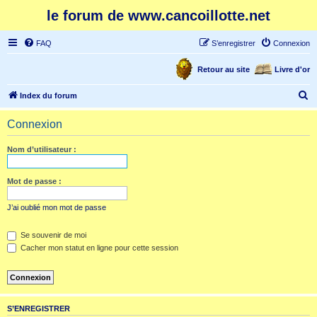
le forum de www.cancoillotte.net
FAQ
S’enregistrer
Connexion
Retour au site
Livre d'or
R
Index du forum
e
Connexion
c
h
Nom d’utilisateur :
e
r
Mot de passe :
c
J’ai oublié mon mot de passe
h
e
Se souvenir de moi
Cacher mon statut en ligne pour cette session
r
S’ENREGISTRER