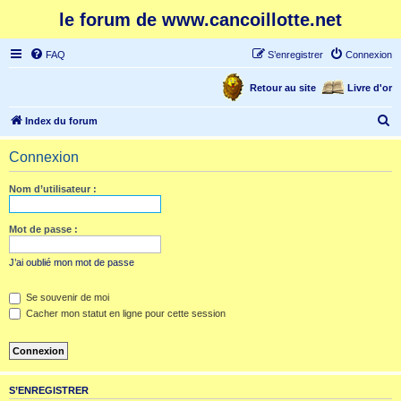
le forum de www.cancoillotte.net
FAQ
S’enregistrer
Connexion
Retour au site
Livre d'or
R
Index du forum
e
Connexion
c
h
Nom d’utilisateur :
e
r
Mot de passe :
c
J’ai oublié mon mot de passe
h
e
Se souvenir de moi
Cacher mon statut en ligne pour cette session
r
S’ENREGISTRER