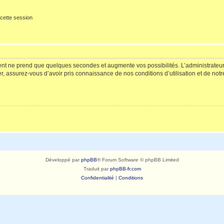
cette session
ment ne prend que quelques secondes et augmente vos possibilités. L’administrate
 assurez-vous d’avoir pris connaissance de nos conditions d’utilisation et de notre 
Développé par
phpBB
® Forum Software © phpBB Limited
Traduit par
phpBB-fr.com
Confidentialité
|
Conditions